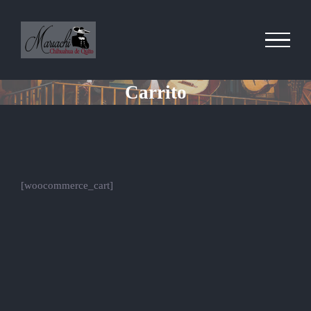
Saltar
al
contenido
Carrito
[woocommerce_cart]